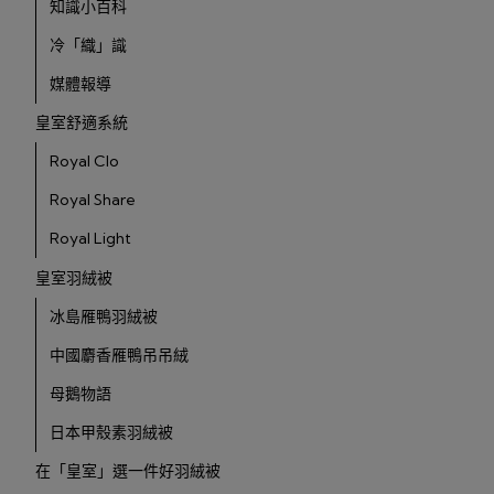
知識小百科
冷「織」識
媒體報導
皇室舒適系統
Royal Clo
Royal Share
Royal Light
皇室羽絨被
冰島雁鴨羽絨被
中國麝香雁鴨吊吊絨
母鵝物語
日本甲殼素羽絨被
在「皇室」選一件好羽絨被