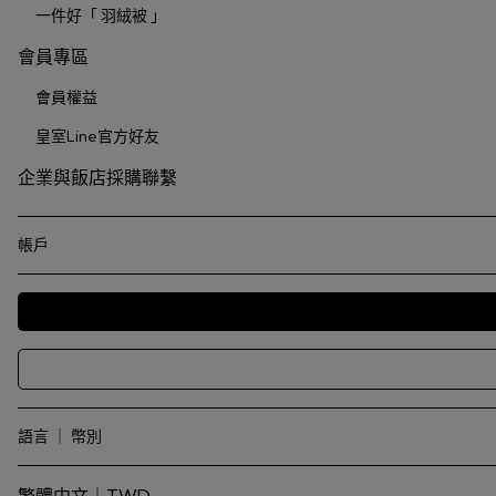
一件好「 羽絨被 」
會員專區
會員權益
皇室Line官方好友
企業與飯店採購聯繫
帳戶
語言 ｜ 幣別
繁體中文｜TWD