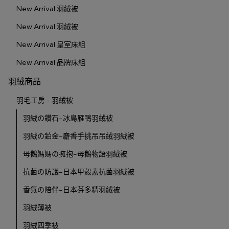
New Arrival 羽絨被
New Arrival 羽絨被
New Arrival 皇室床組
New Arrival 品牌床組
羽絨商品
羽毛工房 - 羽絨被
羽絨の鑽石-冰島雁鴨羽絨被
羽絨の鉑金-麝香手挑吊吊絨羽絨被
母鵝媽媽の擁抱-母鵝物語羽絨被
抗菌の防護-日本甲殼素抗菌羽絨被
香氣の陪伴-日本芬多精羽絨被
羽絨薄被
羽絨四季被