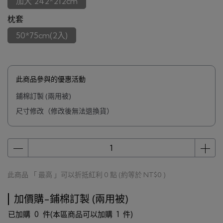
加大 242*212cm
枕套
50*75cm(2入)
此商品參與的優惠活動
鋪棉訂製 (兩用被)
尺寸修改（修改後無法退換貨）
此商品 「 最高 」可以折抵紅利
0
點 (約等於
NT$0
)
加價購-鋪棉訂製 (兩用被)
已加購
0
件
(本區商品可以加購
1
件)