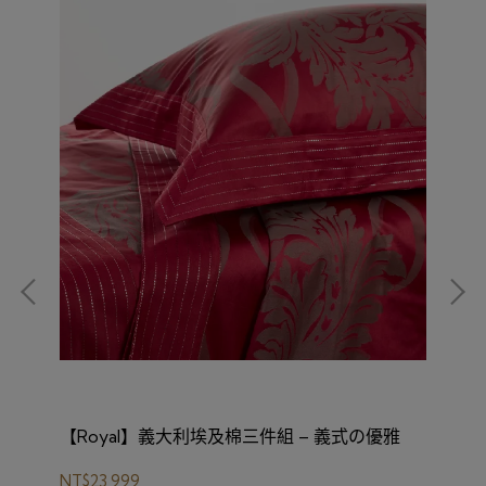
雅
【Royal】義大利埃及棉三件組 – 義式の優雅
【
NT$23,999
NT$