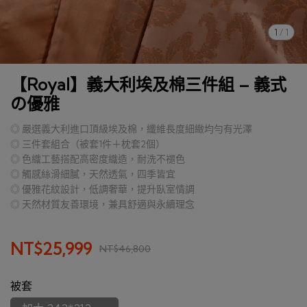
1
/
1
【Royal】義大利埃及棉三件組 – 義式
の優雅
◎ 嚴選義大利進口頂級埃及棉，纖維長度細緻均勻有光澤
◎ 三件套組合（被套1件＋枕套2個）
◎ 色織工藝搭配高密度織造，耐洗不褪色
◎ 觸感絲滑細膩，天然透氣，四季皆宜
◎ 優雅花紋設計，低調奢華，提升臥室情調
◎ 天然材質友善環境，兼具舒適與永續理念
NT$25,999
NT$46,800
被套