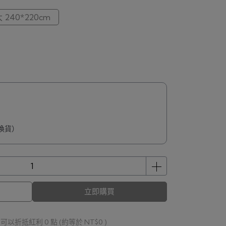
 240*220cm
換貨）
立即購買
 」可以折抵紅利
0
點 (約等於
NT$0
)