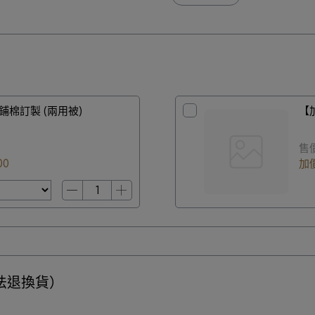
鋪棉訂製 (兩用被)
【
售
00
加
法退換貨）