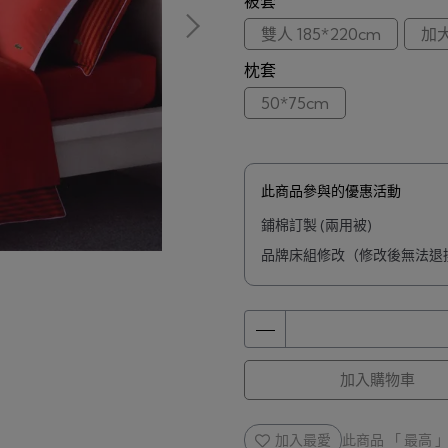
被套
雙人 185*220cm
加大
枕套
50*75cm
此商品參與的優惠活動
鋪棉訂製 (兩用被)
品牌床組修改（修改後無法退
加入購物車
加入最愛
此商品 「 最高