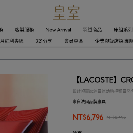
服務
客製服務
New Arrival
羽絨商品
床組系列
月紅利專區
321分享
會員專區
企業與飯店採購聯
【LACOSTE】CR
設計的靈感源自運動精神和自然
來自法國品牌寢具
NT$6,796
NT$8,495