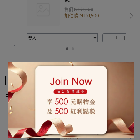
售價
NT$1,500
加價購
NT$1,500
加價購-品牌床組修改（修改後無法退換貨）
0
3
已加購
件
(本區商品可以加購
件)
枕頭套修改
售價
NT$360
加價購
NT$0