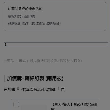
此商品參與的優惠活動
鋪棉訂製 (兩用被)
品牌床組修改（修改後無法退換貨）
此商品 「 最高 」可以折抵紅利
0
點 (約等於
NT$0
)
加價購-鋪棉訂製 (兩用被)
0
1
已加購
件
(本區商品可以加購
件)
【單人/雙人】鋪棉訂製 (兩用
被)