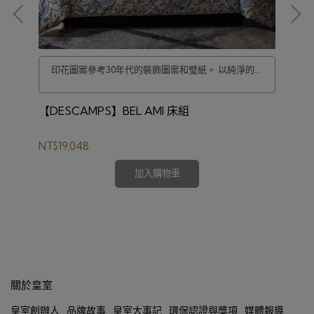
印花圖案參考30年代的裝飾圖案和璧紙。 以純淨的線
條演繹風格精神，鳥飛翔在光的中間，伴隨清新而富
有詩意的植物。
【DESCAMPS】BEL AMI 床組
【D
NT$19,048
NT
加入購物車
關於皇室
皇室創辦人
品牌故事
皇室大事記
環保認證與獎項
媒體報導