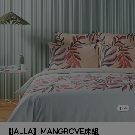
1
/
4
【JALLA】MANGROVE床組