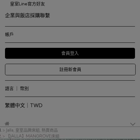
皇室Line官方好友
企業與飯店採購聯繫
帳戶
會員登入
註冊新會員
語言 ｜ 幣別
繁體中文｜TWD
Jalla
,
皇室品牌床組
,
熱賣商品
【JALLA】MANGROVE床組