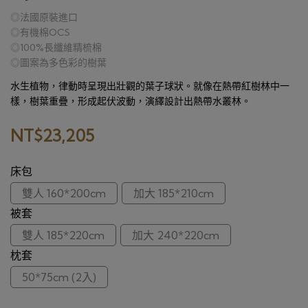
◎法國原裝進口
◎有機棉OCS
◎100%長纖維精梳棉
◎圖案為多色彩的樹葉
水生植物，律動時呈現出壯觀的葉子球狀。就像在熱帶紅樹林中一
樣，樹葉重疊，形成起伏波動，演繹設計出熱帶水叢林。
NT$23,205
床包
雙人 160*200cm
加大 185*210cm
被套
雙人 185*220cm
加大 240*220cm
枕套
50*75cm (2入)