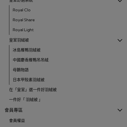
皇室舒適系統
Royal Clo
Royal Share
Royal Light
皇室羽絨被
冰島雁鴨羽絨被
中國麝香雁鴨吊吊絨
母鵝物語
日本甲殼素羽絨被
在「皇室」選一件好羽絨被
一件好「 羽絨被 」
會員專區
會員權益