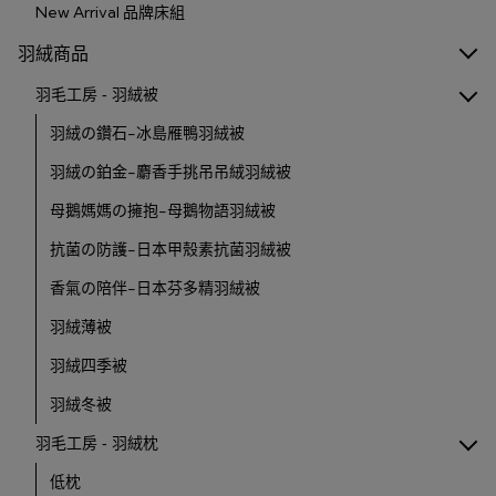
New Arrival 品牌床組
羽絨商品
羽毛工房 - 羽絨被
羽絨の鑽石-冰島雁鴨羽絨被
羽絨の鉑金-麝香手挑吊吊絨羽絨被
母鵝媽媽の擁抱-母鵝物語羽絨被
抗菌の防護-日本甲殼素抗菌羽絨被
香氣の陪伴-日本芬多精羽絨被
羽絨薄被
羽絨四季被
羽絨冬被
羽毛工房 - 羽絨枕
低枕