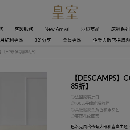
服務
客製服務
New Arrival
羽絨商品
床組系列
月紅利專區
321分享
會員專區
企業與飯店採購聯
組 【HP夥伴專屬85折】
【DESCAMPS】C
85折】
◎法國原裝進口
◎100%長纖維精梳棉
◎高級緞紋金黃色和銀灰色
◎蔓藤花紋圖案
巴洛克風格帶有大器和豐富主題