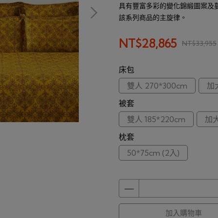
具有豐富多彩的變化錦緞圖案及
該系列商品的主旋律。
NT$28,865
NT$33,955
床包
雙人 270*300cm
加大
被套
雙人 185*220cm
加大
枕套
50*75cm (2入)
加入購物車