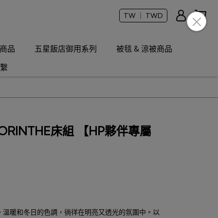
TW ｜ TWD
商品
五星飯店御用系列
被毯 & 涼被商品
繫
ORINTHE床組 【HP夥伴專屬
。溫暖和冬日的色調，徜徉在明亮又透光的氛圍中。以