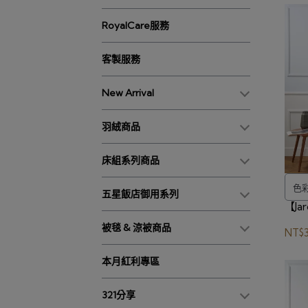
RoyalCare服務
客製服務
New Arrival
羽絨商品
床組系列商品
色
五星飯店御用系列
【Ja
被毯 & 涼被商品
NT$3
本月紅利專區
321分享