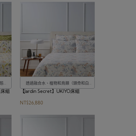
態的
透過融合水、植物和鳥類（頭骨和白
EE床組
【Jardin Secret】UKIYO床組
鷺）的敘事性景觀，喚起人們對日本版
畫的回憶。
NT$26,880