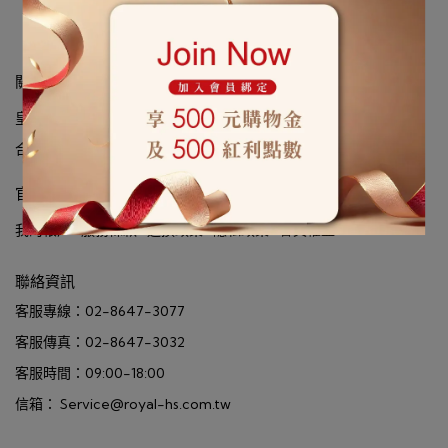
關於皇室
皇室創辦人
品牌故事
皇室大事記
環保認證與獎項
媒體報導
合作品牌
官網服務
我的帳戶
服務條款
退換政策
隱私政策
會員權益
聯絡資訊
客服專線：02-8647-3077
客服傳真：02-8647-3032
客服時間：09:00-18:00
信箱： Service@royal-hs.com.tw