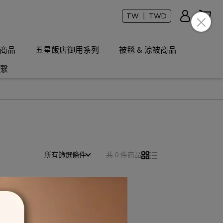
TW ｜ TWD
商品
五星飯店御用系列
被毯 & 涼被商品
繫
所有篩選條件
共 0 件商品