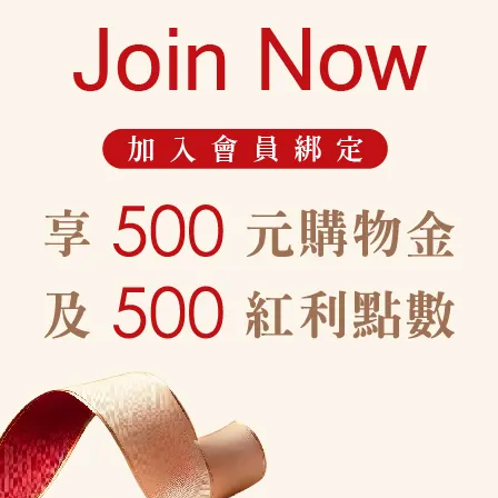
很抱歉，無商品符合篩選
請重新輸入篩選