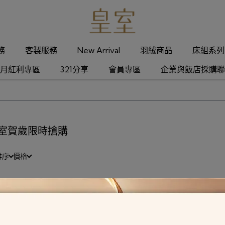
服務
客製服務
New Arrival
羽絨商品
床組系列
月紅利專區
321分享
會員專區
企業與飯店採購聯
室賀歲限時搶購
排序
價格