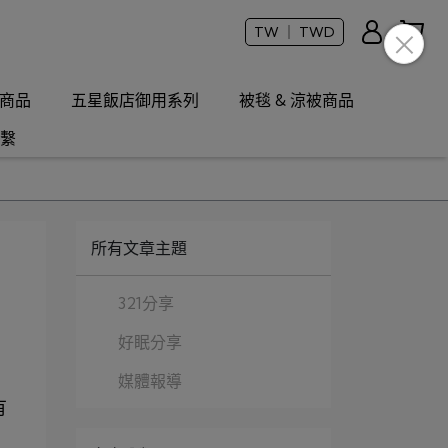
TW ｜ TWD
商品
五星飯店御用系列
被毯 & 涼被商品
繫
所有文章主題
321分享
好眠分享
媒體報導
有