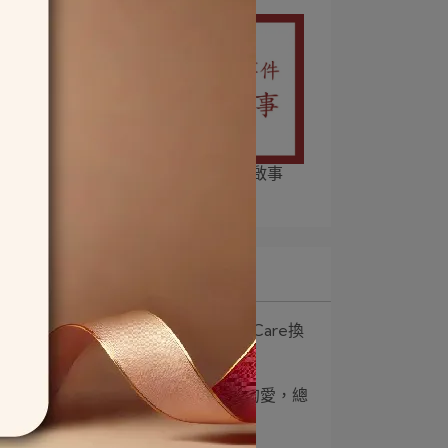
皇室股份有限公司聲明啟事
2020-12-10
最新文章
1
【321分享】RoyalCare換
殼服務⋯
2
【321分享】父親的愛，總
是安靜，卻從未⋯