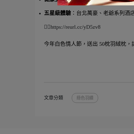
五星級體驗
：台北萬豪、老爺系列酒店
👉🏻https://reurl.cc/yD5zv8
今年白色情人節，送出 50枕羽絨枕
文章分類
綠色羽續