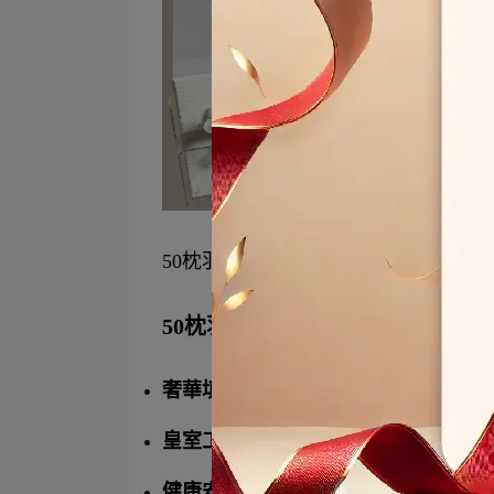
50枕羽絨枕：最貼心的回禮選擇
50枕羽絨枕
是五星級飯店的首選，
奢華填充
：50%羽絨 + 50%小羽毛
皇室工藝
：3公分內 21 針精緻車縫，
健康安全
：日本磁化有氧技術處理，