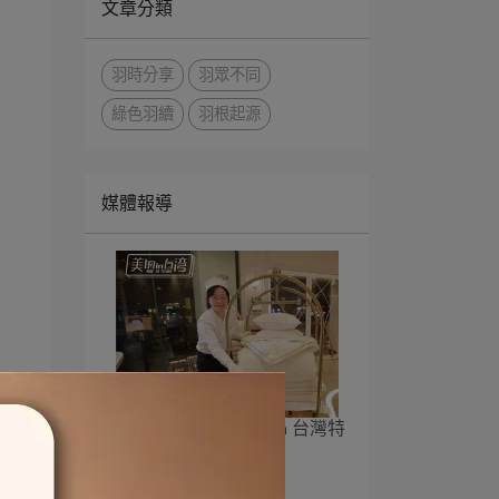
文章分類
羽時分享
羽眾不同
綠色羽續
羽根起源
媒體報導
《 年代 MUCH台 美的in 台灣特
輯》
2021-01-28