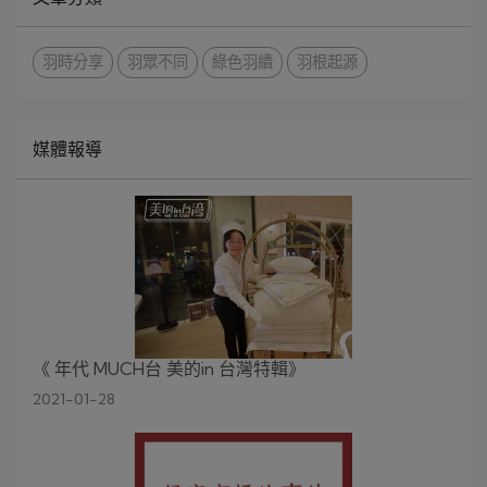
羽時分享
羽眾不同
綠色羽續
羽根起源
媒體報導
《 年代 MUCH台 美的in 台灣特輯》
2021-01-28