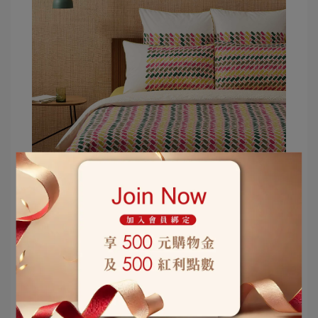
【FLAERIE 床組】 夏末草地與田園風光的細
膩詮釋。