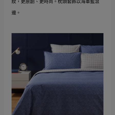
紋，更原創、更時尚。枕頭套飾以海軍藍滾
邊。