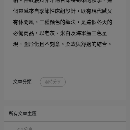
格。格紋寢具非常適合即將到來的秋季。這
個靈感來自季節性床組設計，既有現代感又
有休閒風。三種顏色的織法，是這個冬天的
必備商品，以老灰、米白及海軍藍三色呈
現
，
圖形化且不刻意。柔軟與舒適的結合
。
文章分類
羽時分享
所有文章主題
321分享