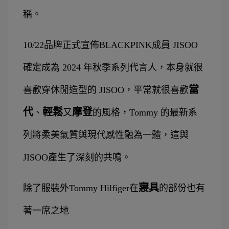
稱。
10/22品牌正式宣佈BLACKPINK成員
JISOO 
確定成為 2024 年秋季系列代言人，本身就很
當
喜歡穿休閒造型的 JISOO，平常就很喜歡
代
輕鬆
摩登
、
又
的風格，Tommy 的最新系
列將柔美氣質與現代感性融為一體，這與
JISOO產生了深刻的共鳴。
寢具
除了服裝外Tommy Hilfiger在
的部份也有
著一席之地