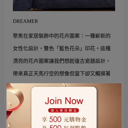
DREAMER
聚焦在家居裝飾中的花卉圖案：一種嶄新的
女性化設計，雙色「藍色花朵」印花。這種
漂亮的花卉圖案讓我們想起復古瓷器設計，
帶來真正天馬行空的想像但當下卻又觸摸著
你的床。背面是藍和米白雙色麻花捲格紋印
花
，
既是基本款更具現代感。