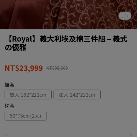
1
/
1
【Royal】義大利埃及棉三件組 – 義式
の優雅
NT$23,999
NT$38,500
被套
雙人 182*212cm
加大 242*212cm
枕套
50*75cm(2入)