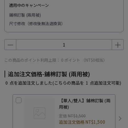
適用中のキャンペーン
鋪棉訂製 (兩用被)
尺寸修改（修改後無法退換貨）
この商品のポイント利用上限：
0
ポイント （
NT$0
相当）
追加注文価格-鋪棉訂製 (兩用被)
0
点を追加注文しました
(こちらの商品を
1
点追加注文可能)
【單人/雙人】鋪棉訂製 (兩
用被)
定価
NT$1,500
追加注文価格
NT$1,500