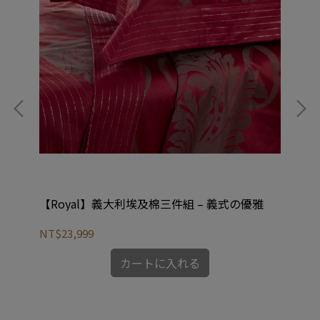
雅
【Royal】義大利埃及棉三件組 – 義式の優雅
【
NT$23,999
NT
カートに入れる