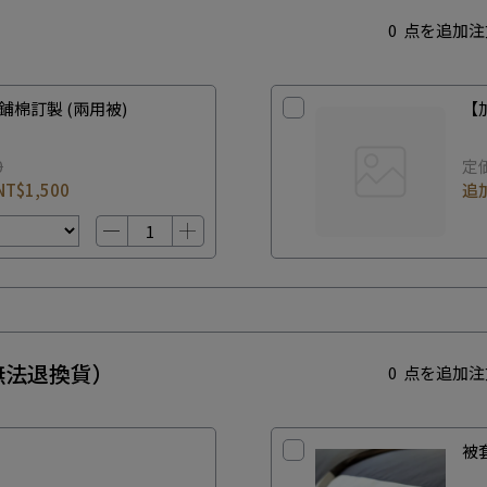
0
点を追加注
鋪棉訂製 (兩用被)
【
0
定
NT$1,500
追
無法退換貨）
0
点を追加注
被