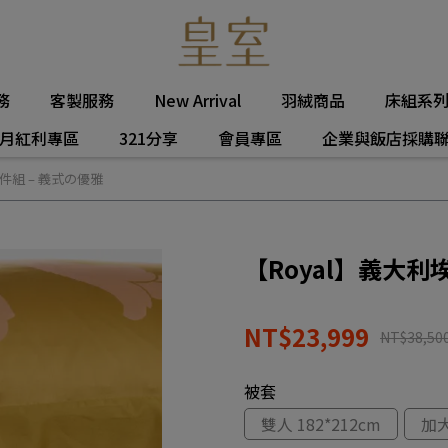
務
客製服務
New Arrival
羽絨商品
床組系
月紅利專區
321分享
會員專區
企業與飯店採購
件組 – 義式の優雅
【Royal】義大利
NT$23,999
NT$38,50
被套
雙人 182*212cm
加大