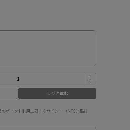
）
レジに進む
品のポイント利用上限：
0
ポイント （
NT$0
相当）