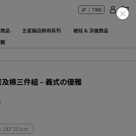
JP ｜ TWD
列商品
五星飯店御用系列
被毯 & 涼被商品
聯繫
埃及棉三件組 – 義式の優雅
0
 242*212cm