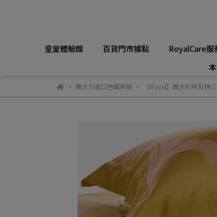
皇室體驗館
百貨門市據點
RoyalCare服
本
義大力進口色織床組
【Royal】義大利埃及棉三