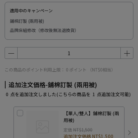
適用中のキャンペーン
鋪棉訂製 (兩用被)
品牌床組修改（修改後無法退換貨）
この商品のポイント利用上限：
0
ポイント （
NT$0
相当）
追加注文価格-鋪棉訂製 (兩用被)
0
点を追加注文しました
(こちらの商品を
1
点追加注文可能)
【單人/雙人】鋪棉訂製 (兩
用被)
定価
NT$1,500
追加注文価格
NT$1,500