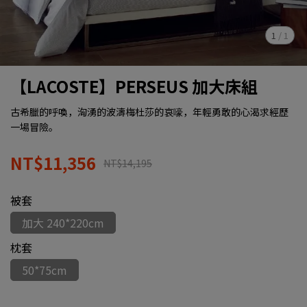
1
/
1
【LACOSTE】PERSEUS 加大床組
古希臘的呼喚，洶湧的波濤梅杜莎的哀嚎，年輕勇敢的心渴求經歷
一場冒險。
NT$11,356
NT$14,195
被套
加大 240*220cm
枕套
50*75cm