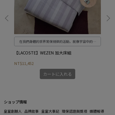
在我們身體的世界常保規律的活動，就像宇宙中的一
以
顆恆星永恆規律的繞行。這是我們對生命與自然的敬
意。
【LACOSTE】WEZEN 加大床組
【L
NT$11,452
NT
カートに入れる
ショップ情報
皇室創辦人
品牌故事
皇室大事記
環保認證與獎項
媒體報導