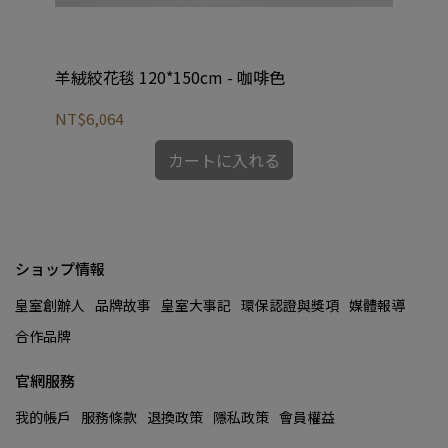
羊絨絞花毯 120*150cm - 咖啡色
NT$6,064
NT
カートに入れる
ショップ情報
皇室創辦人
品牌故事
皇室大事記
環保認證與獎項
媒體報導
合作品牌
官網服務
我的帳戶
服務條款
退換政策
隱私政策
會員權益