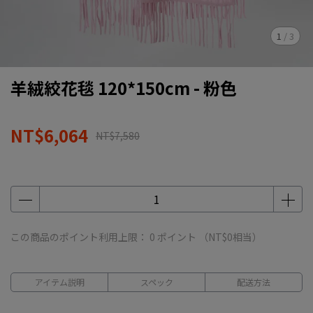
1
/
3
羊絨絞花毯 120*150cm - 粉色
NT$6,064
NT$7,580
この商品のポイント利用上限：
0
ポイント （
NT$0
相当）
アイテム説明
スペック
配送方法