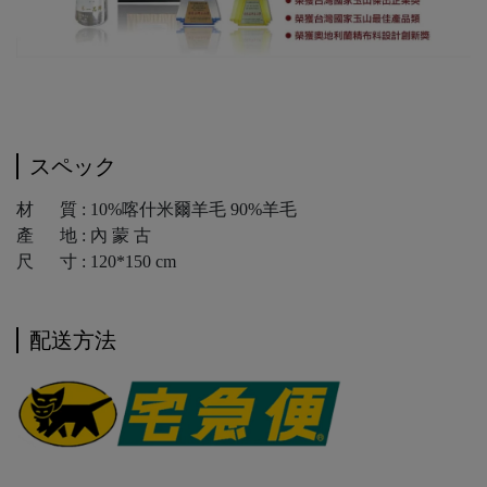
スペック
材 質 : 10%喀什米爾羊毛 90%羊毛
產 地 : 內 蒙 古
尺 寸 : 120*150 cm
配送方法