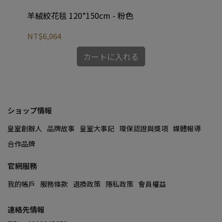
羊絨絞花毯 120*150cm - 粉色
NT$6,064
NT
カートに入れる
ショップ情報
皇室創辦人
品牌故事
皇室大事記
環保認證與獎項
媒體報導
合作品牌
官網服務
我的帳戶
服務條款
退換政策
隱私政策
會員權益
連絡先情報