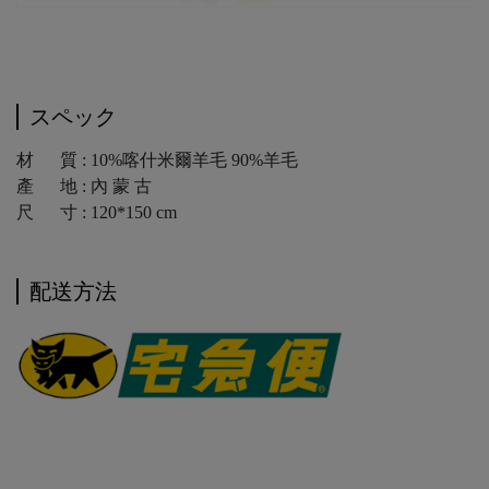
スペック
材 質 : 10%喀什米爾羊毛 90%羊毛
產 地 : 內 蒙 古
尺 寸 : 120*150 cm
配送方法