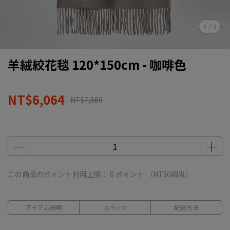
1
/
3
羊絨絞花毯 120*150cm - 咖啡色
NT$6,064
NT$7,580
この商品のポイント利用上限：
0
ポイント （
NT$0
相当）
アイテム説明
スペック
配送方法