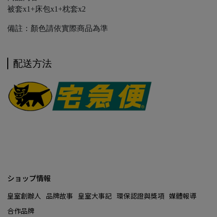
被套x1+床包x1+枕套x2
備註：顏色請依實際商品為準
配送方法
ショップ情報
皇室創辦人
品牌故事
皇室大事記
環保認證與獎項
媒體報導
合作品牌