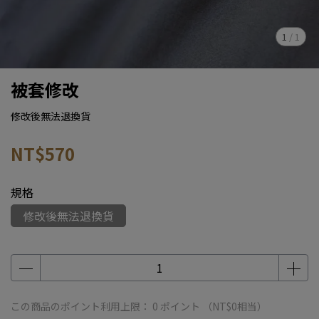
1
/
1
被套修改
修改後無法退換貨
NT$570
規格
修改後無法退換貨
この商品のポイント利用上限：
0
ポイント （
NT$0
相当）