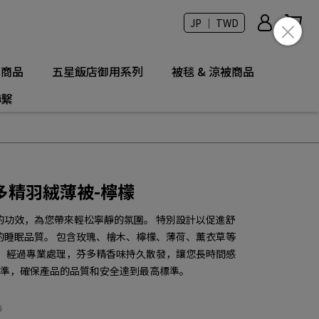
JP ｜ TWD
列商品
五星飯店御用系列
被毯 & 涼被商品
聯繫
多精羽絨薄被-檸檬
的功效，為您帶來輕松寧靜的氛圍。 特別設計以促進舒
的睡眠品質。 包含玫瑰、檜木、檸檬、薄荷、薰衣草等
。 經過專業處理，芬多精香味持久散發，讓您長時間感
S標準，確保產品的品質和安全達到最高標準。
0