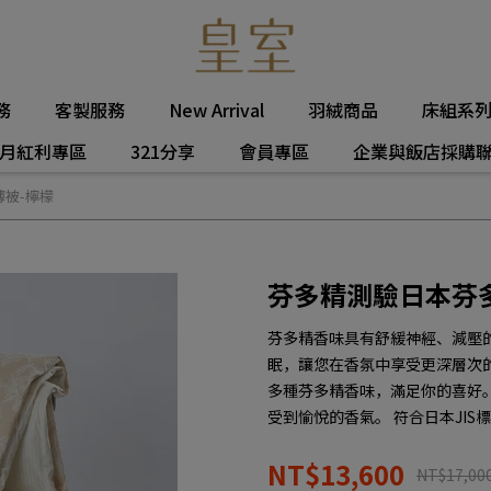
務
客製服務
New Arrival
羽絨商品
床組系
月紅利專區
321分享
會員專區
企業與飯店採購
被-檸檬
芬多精測驗日本芬
芬多精香味具有舒緩神經、減壓
眠，讓您在香氛中享受更深層次
多種芬多精香味，滿足你的喜好
受到愉悅的香氣。 符合日本JI
NT$13,600
NT$17,00