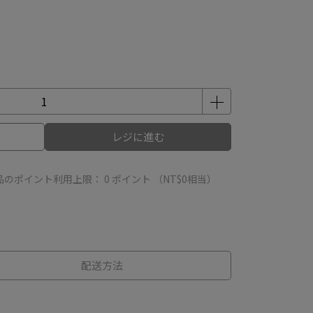
レジに進む
品のポイント利用上限：
0
ポイント （
NT$0
相当）
配送方法