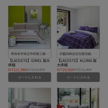
希伯來字母之中的第三個字
灰藍的峽谷在白雲深處，白
母，形似一個在律動之中的
色的激流在峽谷內規律地流
【LACOSTE】GIMEL 加大
【LACOSTE】KLOMA 加
床組
大床組
人，有著神秘難解的含義自
動著，是峽谷切割水流還是
NT$11,960
NT$14,950
NT$9,920
NT$12,400
律、行動與愛心。
流水切割峽谷。不管了讓我
カートに入れる
カートに入れる
們呼吸在其中吧!