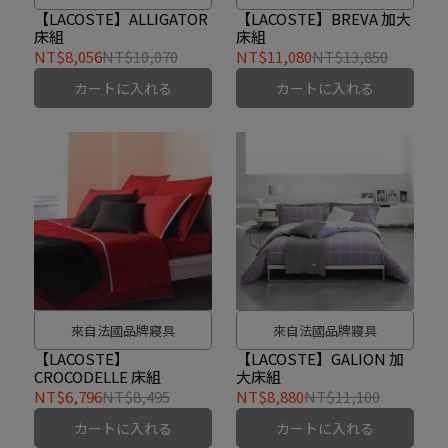
革的紋路, 充分展現Lacoste
【LACOSTE】ALLIGATOR
【LACOSTE】BREVA 加大
床組
床組
的品牌精神. 米白色千鳥被套
NT$8,056
NT$10,070
NT$11,080
NT$13,850
及枕套的四周以斜紋鑲邊而
カートに入れる
カートに入れる
成
來自法國品牌寢具
來自法國品牌寢具
【LACOSTE】
【LACOSTE】GALION 加
CROCODELLE 床組
大床組
NT$6,796
NT$8,495
NT$8,880
NT$11,100
カートに入れる
カートに入れる