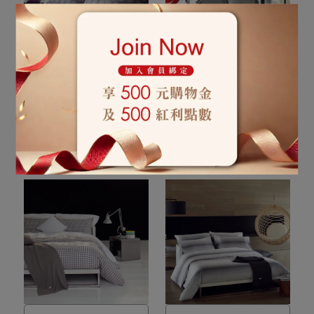
來自法國品牌寢具
一顆迸裂的新星，灰色的背
景與黑色的暗影，這是所有
【LACOSTE】MALAR 加大
【LACOSTE】NOVA 加大
床組
床組
色彩的基底等著你去探索。
NT$11,296
NT$14,120
NT$10,584
NT$13,230
カートに入れる
カートに入れる