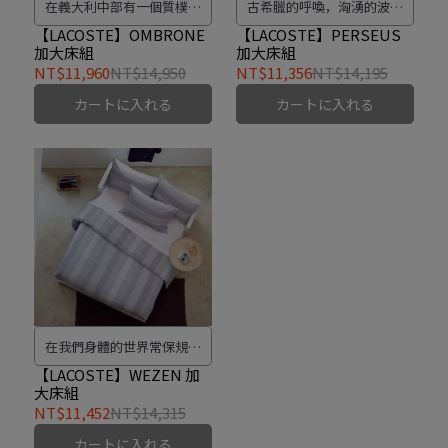
在義大利中部有一個質樸原
古希臘的呼喚，洶湧的波濤
始的地區- 托斯卡尼吸引著
梅杜莎的哀嚎，年輕勇敢的
【LACOSTE】OMBRONE
【LACOSTE】PERSEUS
加大床組
加大床組
渴求寧靜的心。一條叫翁布
心渴求經歷一場冒險。
NT$11,960
NT$14,950
NT$11,356
NT$14,195
羅內的河靜靜惝徉其中，呼
カートに入れる
カートに入れる
吸著，跳舞著。
在我們身體的世界常保規律
的活動，就像宇宙中的一顆
【LACOSTE】WEZEN 加
大床組
恆星永恆規律的繞行。這是
NT$11,452
NT$14,315
我們對生命與自然的敬意。
カートに入れる