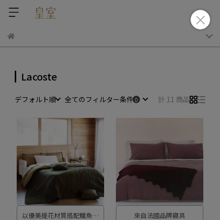
Lacoste
デフォルト順
全てのフィルター条件
計 11 商品
以優美提花材質搭配鱷魚皮
來自法國品牌寢具