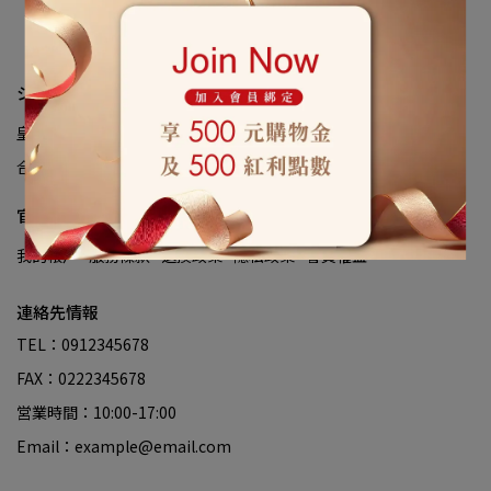
ショップ情報
皇室創辦人
品牌故事
皇室大事記
環保認證與獎項
媒體報導
合作品牌
官網服務
我的帳戶
服務條款
退換政策
隱私政策
會員權益
連絡先情報
TEL：0912345678
FAX：0222345678
営業時間：10:00-17:00
Email：example@email.com