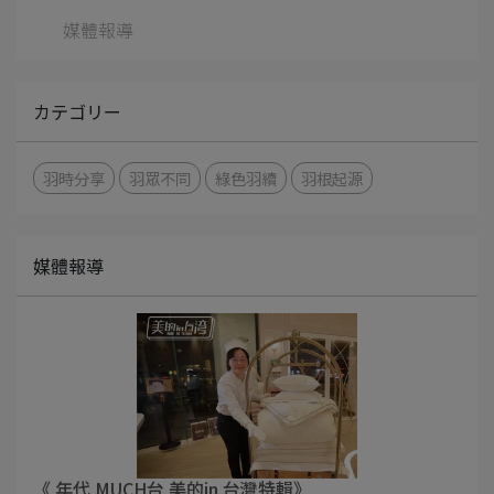
媒體報導
カテゴリー
羽時分享
羽眾不同
綠色羽續
羽根起源
媒體報導
《 年代 MUCH台 美的in 台灣特輯》