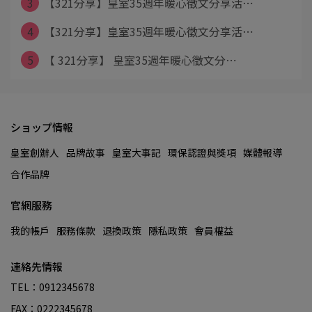
3
【321分享】皇室35週年暖心徵文分享活⋯
4
【321分享】皇室35週年暖心徵文分享活⋯
5
【 321分享】 皇室35週年暖心徵文分⋯
ショップ情報
皇室創辦人
品牌故事
皇室大事記
環保認證與獎項
媒體報導
合作品牌
官網服務
我的帳戶
服務條款
退換政策
隱私政策
會員權益
連絡先情報
TEL：0912345678
FAX：0222345678