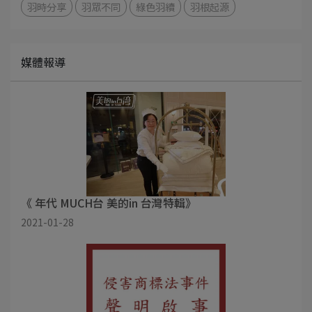
羽時分享
羽眾不同
綠色羽續
羽根起源
媒體報導
《 年代 MUCH台 美的in 台灣特輯》
2021-01-28