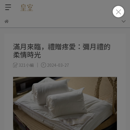
滿月來臨，禮贈疼愛：彌月禮的
柔情時光
321小編
2024-03-27