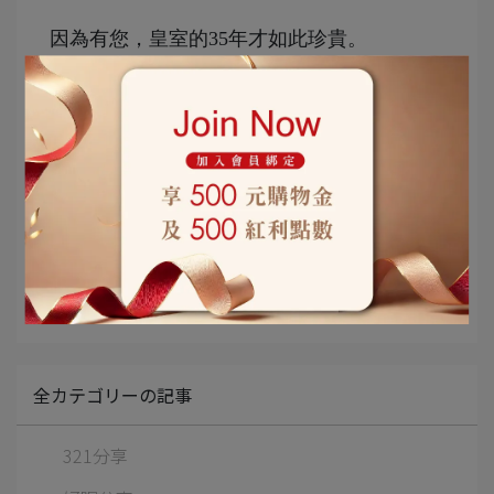
因為有您，皇室的35年才如此珍貴。
為了繼續陪伴您再下一個35年。這份信任是
我們勇往直前的動力。
記事カテゴリー
綠色羽續
全カテゴリーの記事
321分享