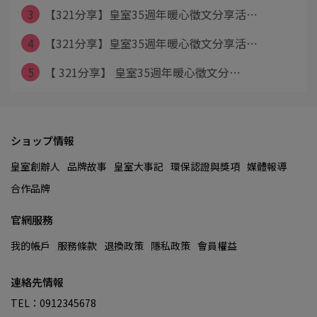
3
【321分享】皇室35週年暖心徵文分享活⋯
4
【321分享】皇室35週年暖心徵文分享活⋯
5
【 321分享】 皇室35週年暖心徵文分⋯
ショップ情報
皇室創辦人
品牌故事
皇室大事記
環保認證與獎項
媒體報導
合作品牌
官網服務
我的帳戶
服務條款
退換政策
隱私政策
會員權益
連絡先情報
TEL：0912345678