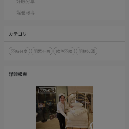
好眠分享
媒體報導
カテゴリー
羽時分享
羽眾不同
綠色羽續
羽根起源
媒體報導