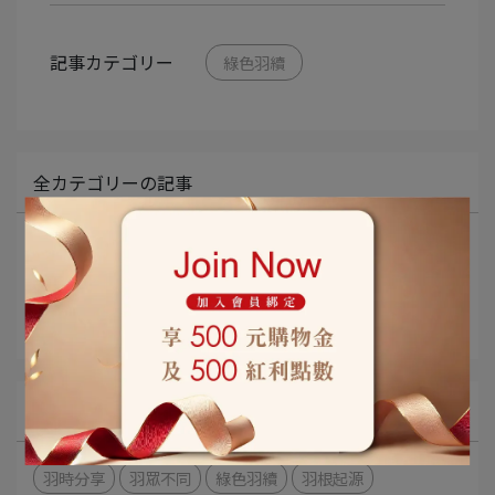
記事カテゴリー
綠色羽續
全カテゴリーの記事
321分享
好眠分享
媒體報導
カテゴリー
羽時分享
羽眾不同
綠色羽續
羽根起源