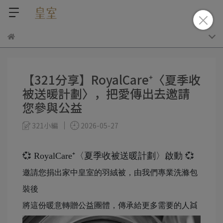
【321分享】RoyalCare⁺〈夏季收
被送暖計劃〉，把愛傳出去邀請
您參與公益
321小編
2026-05-27
💞 RoyalCare⁺〈夏季收被送暖計劃〉啟動 💞
邀請您捐出家中皇室的羽絨被，由我們專業洗滌包
裝後
將這份暖意轉贈公益團體，傳承給更多需要的人👯