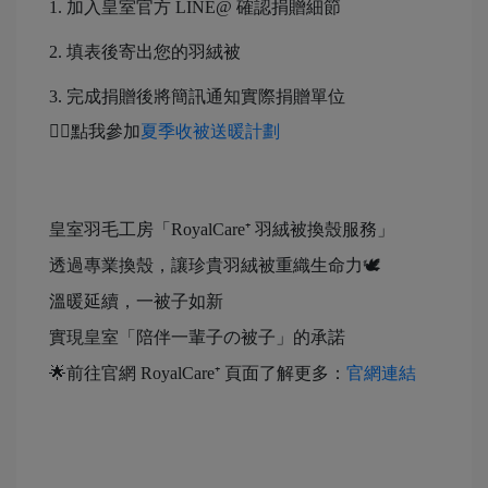
1. 加入皇室官方 LINE@ 確認捐贈細節
2. 填表後寄出您的羽絨被
3. 完成捐贈後將簡訊通知實際捐贈單位
👉🏻點我參加
夏季收被送暖計劃
皇室羽毛工房「RoyalCare⁺ 羽絨被換殼服務」
透過專業換殼，讓珍貴羽絨被重織生命力🕊️
溫暖延續，一被子如新
實現皇室「陪伴一輩子の被子」的承諾
🌟前往官網 RoyalCare⁺ 頁面了解更多：
官網連結