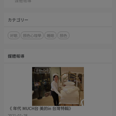
媒體報導
カテゴリー
好眠
顏色心理學
睡眠
顏色
媒體報導
《 年代 MUCH台 美的in 台灣特輯》
2021-01-28