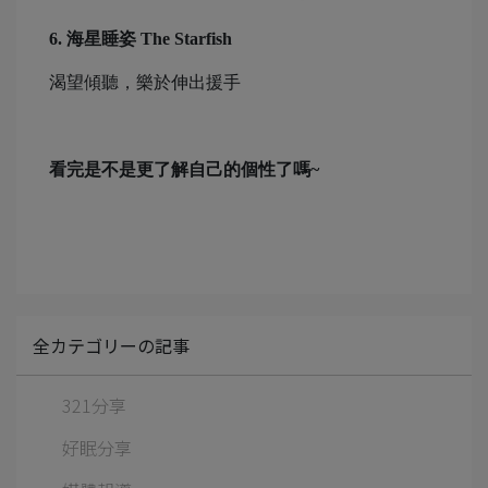
6. 海星睡姿 The Starfish
渴望傾聽，樂於伸出援手
看完是不是更了解自己的個性了嗎~
全カテゴリーの記事
321分享
好眠分享