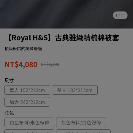
1
/
11
【Royal H&S】古典雅緻精梳棉被套
頂級飯店的精緻舒適
NT$4,080
NT$5,100
尺寸
單人 152*212cm
雙人 182*212cm
加大 242*212cm
花色
白色布料/米色線條
灰色布料/白色線條