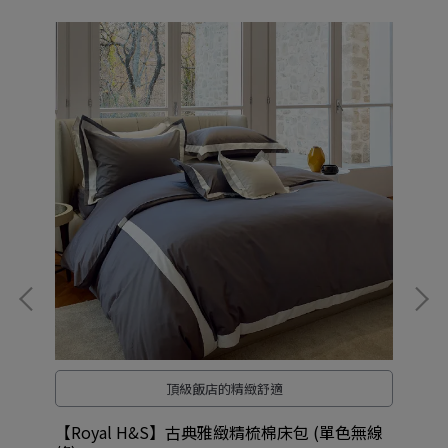
頂級飯店的精緻舒適
無線
【Royal H&S】古典雅緻精梳棉床包 (單色無線
【