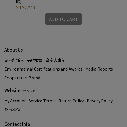
條)
NT$2,340
NT
ADD TO CART
About Us
皇室創辦人
品牌故事
皇室大事記
Environmental Certifications and Awards
Media Reports
Cooperative Brand
Website service
My Account
Service Terms
Return Policy
Privacy Policy
會員權益
Contact Info