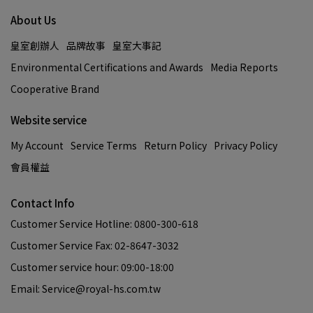
About Us
皇室創辦人
品牌故事
皇室大事記
Environmental Certifications and Awards
Media Reports
Cooperative Brand
Website service
My Account
Service Terms
Return Policy
Privacy Policy
會員權益
Contact Info
Customer Service Hotline: 0800-300-618
Customer Service Fax: 02-8647-3032
Customer service hour: 09:00-18:00
Email: Service@royal-hs.com.tw