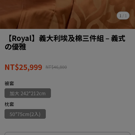
1
/
1
【Royal】義大利埃及棉三件組 – 義式
の優雅
NT$25,999
NT$46,800
被套
加大 242*212cm
枕套
50*75cm(2入)