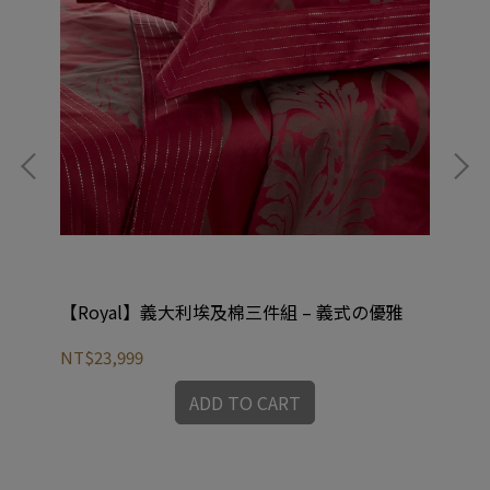
雅
【Royal】義大利埃及棉三件組 – 義式の優雅
【
NT$23,999
NT
ADD TO CART