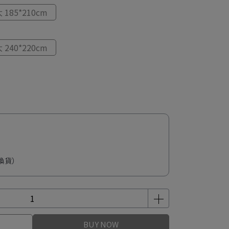
 185*210cm
 240*220cm
換貨）
BUY NOW