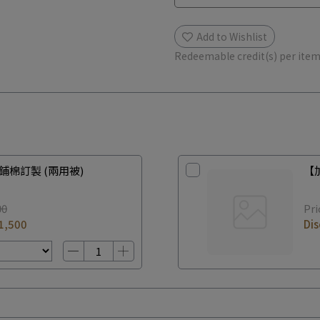
Add to Wishlist
Redeemable credit(s) per ite
鋪棉訂製 (兩用被)
【
00
Pri
1,500
Di