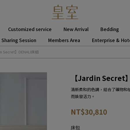
Customized service
New Arrival
Bedding
 Sharing Session
Members Area
Enterprise & Hot
in Secret】DENALI床組
【Jardin Secre
清新柔和的色調，結合了礦物和
而煥發活力。
NT$30,810
床包