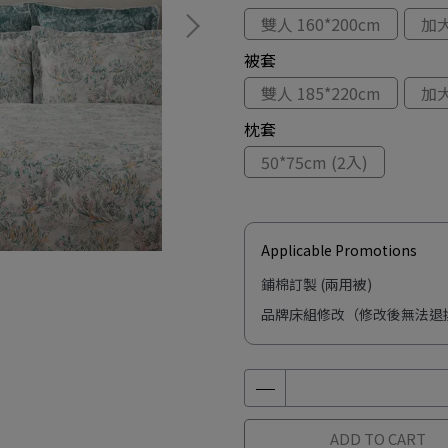
雙人 160*200cm
加大
被套
雙人 185*220cm
加大
枕套
50*75cm (2入)
Applicable Promotions
鋪棉訂製 (兩用被)
品牌床組修改（修改後無法退
ADD TO CART