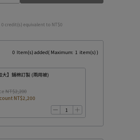
m
0
credit(s) equivalent to
NT$0
0
Item(s) added
( Maximum:
1
item(s) )
加大】鋪棉訂製 (兩用被)
ce
NT$2,200
scount
NT$2,200