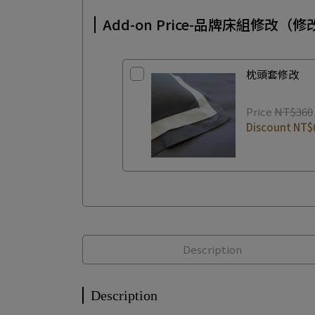
Add-on Price-品牌床組修改
枕頭套修改
Price
NT$360
Discount
NT$
Description
Description