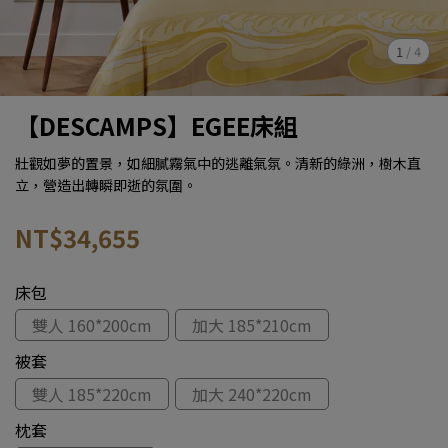
1
/
4
【DESCAMPS】EGEE床組
壯觀如夢的置景，如細膩霧氣中的逃離氣氛。清新的綠洲，樹木直
立，營造出轉瞬即逝的氛圍。
NT$34,655
床包
雙人 160*200cm
加大 185*210cm
被套
雙人 185*220cm
加大 240*220cm
枕套