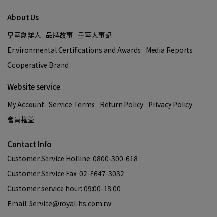
About Us
皇室創辦人
品牌故事
皇室大事記
Environmental Certifications and Awards
Media Reports
Cooperative Brand
Website service
My Account
Service Terms
Return Policy
Privacy Policy
會員權益
Contact Info
Customer Service Hotline: 0800-300-618
Customer Service Fax: 02-8647-3032
Customer service hour: 09:00-18:00
Email: Service@royal-hs.com.tw