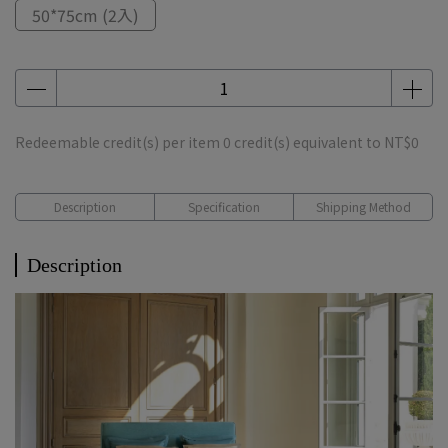
50*75cm (2入)
Redeemable credit(s) per item
0
credit(s) equivalent to
NT$0
Description
Specification
Shipping Method
Description