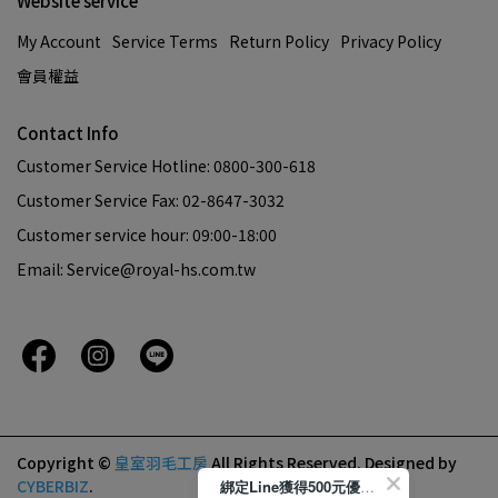
Website service
My Account
Service Terms
Return Policy
Privacy Policy
會員權益
Contact Info
Customer Service Hotline: 0800-300-618
Customer Service Fax: 02-8647-3032
Customer service hour: 09:00-18:00
Email: Service@royal-hs.com.tw
Copyright ©
皇室羽毛工房
All Rights Reserved.
Designed by
CYBERBIZ
.
綁定Line獲得500元優惠券