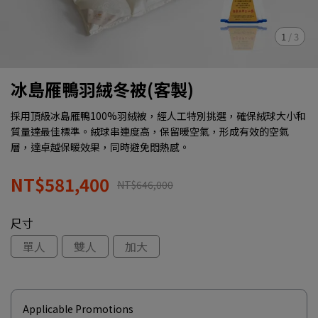
1
/
3
冰島雁鴨羽絨冬被(客製)
採用頂級冰島雁鴨100%羽絨被，經人工特別挑選，確保絨球大小和
質量達最佳標準。絨球串連度高，保留暖空氣，形成有效的空氣
層，達卓越保暖效果，同時避免悶熱感。
NT$581,400
NT$646,000
尺寸
單人
雙人
加大
Applicable Promotions