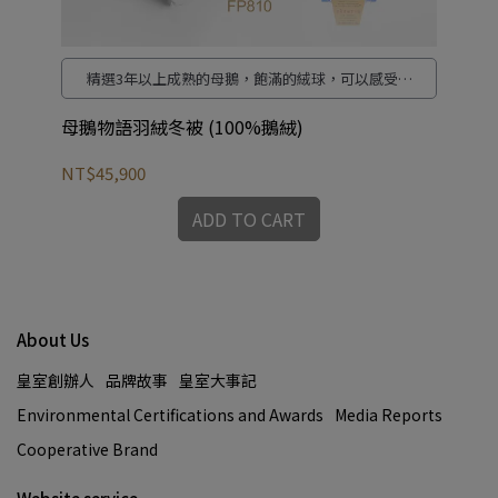
時
精選3年以上成熟的母鵝，飽滿的絨球，可以感受到
繁
高品質蓬鬆感。高品質FP(Fill Power) 810的絨球，提
觸
供卓越的保暖性，讓您在夜裡感受到舒適與溫暖。符
母鵝物語羽絨冬被 (100%鵝絨)
Ho
久
合嚴格的歐洲標準，保證產品品質與安全達到最高標
，
準，讓您放心使用。
NT$45,900
NT
標
ADD TO CART
About Us
皇室創辦人
品牌故事
皇室大事記
Environmental Certifications and Awards
Media Reports
Cooperative Brand