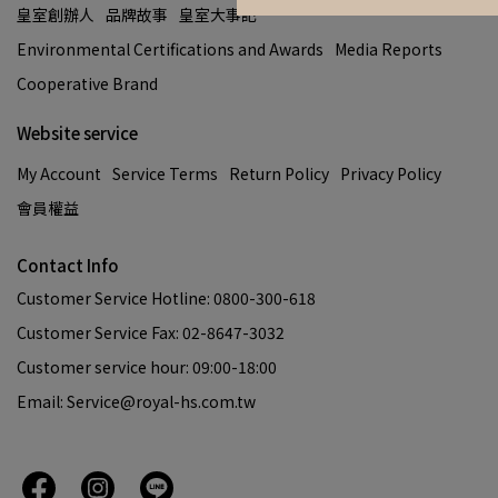
皇室創辦人
品牌故事
皇室大事記
Environmental Certifications and Awards
Media Reports
Cooperative Brand
Website service
My Account
Service Terms
Return Policy
Privacy Policy
會員權益
Contact Info
Customer Service Hotline: 0800-300-618
Customer Service Fax: 02-8647-3032
Customer service hour: 09:00-18:00
Email: Service@royal-hs.com.tw