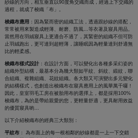
紗線的方向，相互垂直以90度角交織而成，經過上下交織的
過程，就成了梭織「布」。
梭織布應用
：因為緊而密的組織工法，透過跟紗線的搭配，
常常被用來製造成輕薄、耐磨、防風…等衣著及寢具用品。
當然用在羽絨寢具上更適合不過了，其緊密的組織不但可防
止羽絨跑出，更可達到超輕薄，讓睡眠因為輕量達到舒適無
比的輕柔感。
梭織布樣式設計
：在設計方面，可以變化出各種多采幻姿的
組織外型結構，最基本分為幾大類如平紋、斜紋、緞紋，聯
合組織、複雜組織、花紋組織。各大類又可演變出多元變化
的結構樣式，也創造出梭織布在寢具應用上的風華萬千囉！
因此，皇室羽毛工房在被胎用布的選擇上，都是採用100%
梭織布，為的是帶給親愛的您，更輕量舒適，更具耐用效益
的優質寢具喲…
以下介紹梭織布的經典三大類別：
平紋布
： 為布面上的每一根相鄰的紗線都是一上一下交錯