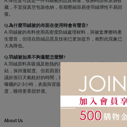
A.彈性度可說是一件羽絨被的品質表徵，收納時請依原袋收
藏，不宜採真空包裝收納，長期壓縮容易使羽絨彈性不易回
復。
Q.
為什麼羽絨被的布面在使用時會有聲音
?
A.羽絨被的布料使用高密度防絨處理材料，與被套摩擦時產
生聲音，但現在防絨品質及技術已更加提升，相對此現象已
大為降低。
Q.
羽絨被如果不夠蓬鬆怎麼辦
?
A.羽絨原料具吸濕及散熱的功能，雖然70年之使用亦不相聯
結，保持蓬鬆度。但若因居住處或梅雨季節濕度較高時，建
議於假日天氣較好的時間，當日上午10點至下午3點左右，
曝曬約2-3小時，表面與背面盡量平均曝曬，保持最佳蓬鬆
度，睡得更香甜舒適。
About Us