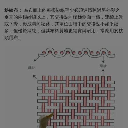
斜紋布
： 為布面上的每根紗線至少必須連續跨過另外與之
垂直的兩根紗線以上，其交接點向樓梯側面一樣，連續上升
或下降，形成斜向紋路，其單位面積中的交接點不如平紋
多，但優於緞紋，但其布料質地更結實與耐用，常應用於枕
頭用布。