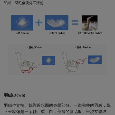
羽絨、羽毛傻傻分不清楚
羽絨
(
Down
)
羽絨位於鴨、鵝靠近水面的身體部分。一顆完整的羽絨，飄
下來就像是一朵輕、柔、白，美麗的雪花般，呈現立體球