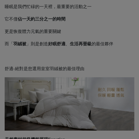
睡眠是我們忙碌的一天裡，最重要的活動之一
它不僅
佔一天約三分之一的時間
更是恢復體力元氣的重要關鍵
而「
羽絨被
」則是創造
好眠舒適
、
生活再晉級
的最佳夥伴
舒適-絕對是您選用皇室羽絨被的最佳理由