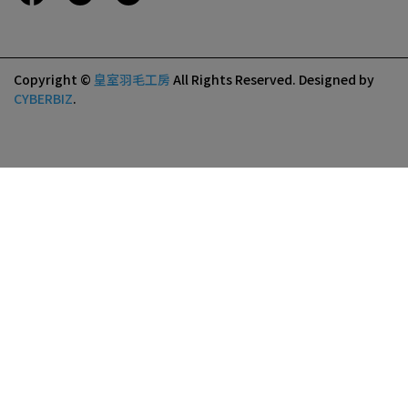
Copyright ©
皇室羽毛工房
All Rights Reserved.
Designed by
CYBERBIZ
.