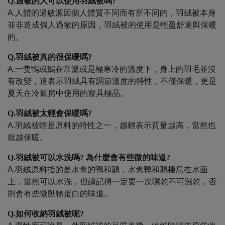
Q.過敏的人可以使用羽絨被嗎
?
A.人體的過敏源因個人體質不同而有所不同的，羽絨被本身
並非造成個人過敏的原因，羽絨被的使用是輕盈舒適與保暖
的。
Q.羽絨被真的很保暖嗎
?
A.一隻鴨或鵝在常溫或是極寒冷的溫度下，身上的羽毛並沒
有改變，這表示羽絨具有調節溫度的特性，不僅保暖，更是
夏天在冷氣房中使用的寢具極品。
Q.羽絨被太輕會保暖嗎
?
A.羽絨被輕是原料的特性之一，越輕表示質量越高，當然也
就越保暖。
Q.
羽絨被可以水洗嗎
?
為什麼會有些微的味道
?
A.羽絨原料指的是水禽的鴨和鵝，水禽鴨和鵝棲息在水面
上，當然可以水洗，但請記得一定要一次曬乾不可濕乾，否
則會有些微動物蛋白的味道。
Q.
如何收納羽絨被呢
?