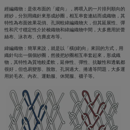
經編織物：是依布面的「縱向」，將喂入的一片排列順向的
經紗，分別用織針來形成紗圈，相互串套連結而成織物，其
特性為布面效果花俏、孔洞較緯編織物大，但其延展性、彈
性和尺寸穩定性介於梭織物和緯編織物中間，大多應用於蕾
絲布、泳衣布、仿麂皮布等。
緯編織物：簡單來說，就是以「橫(緯)向」來回的方式，用
織針勾出一個個紗圈，然後把紗圈相互串套起來，形成織
物，其特性為質地較柔軟，延伸性、彈性、抗皺性和透氣都
很好，但也易變形、脫散、孔洞過大、捲邊等問題，大多運
用於毛衣、內衣、運動服、休閒服、襪子等。