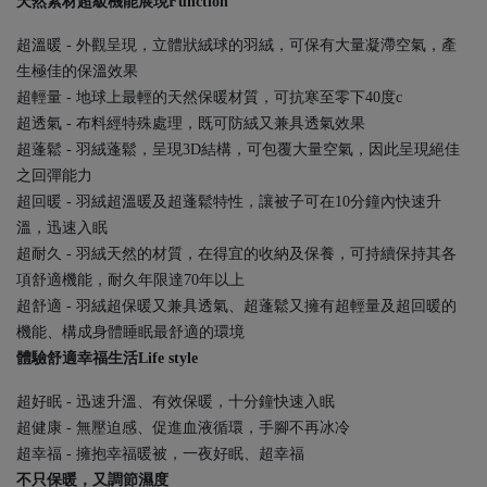
天然素材超級機能展現
Function
超溫暖 - 外觀呈現，立體狀絨球的羽絨，可保有大量凝滯空氣，產
生極佳的保溫效果
超輕量 - 地球上最輕的天然保暖材質，可抗寒至零下40度c
超透氣 - 布料經特殊處理，既可防絨又兼具透氣效果
超蓬鬆 - 羽絨蓬鬆，呈現3D結構，可包覆大量空氣，因此呈現絕佳
之回彈能力
超回暖 - 羽絨超溫暖及超蓬鬆特性，讓被子可在10分鐘內快速升
溫，迅速入眠
超耐久 - 羽絨天然的材質，在得宜的收納及保養，可持續保持其各
項舒適機能，耐久年限達70年以上
超舒適 - 羽絨超保暖又兼具透氣、超蓬鬆又擁有超輕量及超回暖的
機能、構成身體睡眠最舒適的環境
體驗舒適幸福生活
Life style
超好眠 - 迅速升溫、有效保暖，十分鐘快速入眠
超健康 - 無壓迫感、促進血液循環，手腳不再冰冷
超幸福 - 擁抱幸福暖被，一夜好眠、超幸福
不只保暖，又調節濕度