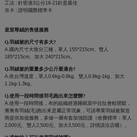
工法 : 針密達3公分18-21針是最佳
吊卡 : 證明國際標準卡
皇室尊絨的售後服務
Q.羽絨被的尺寸有多大
?
A.國內尺寸大致分三種，單人 155*215cm、雙人
185*215cm、加大 240*215cm。
Q.羽絨被的重量多少公斤最適合
?
A.依台灣溫度，單人0.6kg-0.8kg、雙人0.8kg-1kg、加大
1.1kg-1.3kg。
Q.使用一段時間後羽毛跑出來怎麼辦
?
A.使用一段時間後，布的組織經過睡眠當中拉扯會較開鬆，
漸漸有羽絨(毛)跑出來是屬正常現象，可請專業羽絨被製造
商提供加值服務，多做一層布套加強防護（收費標準：單人
2,000元、雙人2,500元、加大3,500元，詳情請洽店櫃）。