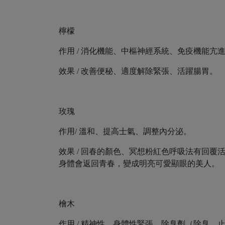
檸檬
作用 / 消化機能、中樞神經系統、免疫機能亢
效果 / 改善便秘、適度解除緊張、活躍腸胃。
玫瑰
作用/ 溫和、提高士氣、調整內分泌。
效果 / 回春的顏色、冥想粉紅色呼吸法有回
身體會返回青春，變成明亮可愛顯眼的美人。
檜木
作用 / 精神性、身體性緊張。除臭劑（除臭、