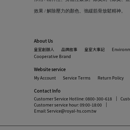
效果 / 解除壓力的顏色、弛緩筋骨放鬆精神。
About Us
皇室創辦人
品牌故事
皇室大事記
Environm
Cooperative Brand
Website service
My Account
Service Terms
Return Policy
Contact Info
Customer Service Hotline: 0800-300-618
Cust
Customer service hour: 09:00-18:00
Email: Service@royal-hs.com.tw