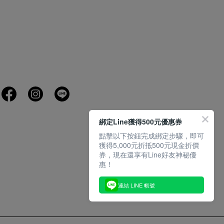
綁定Line獲得500元優惠券
點擊以下按鈕完成綁定步驟，即可
獲得5,000元折抵500元現金折價
券，現在還享有Line好友神秘優
惠！
連結 LINE 帳號