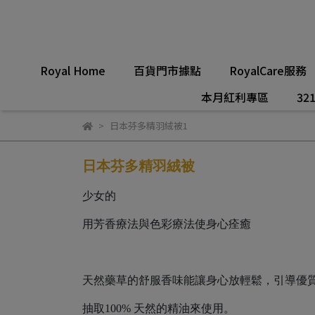
Royal Home
百貨門市據點
RoyalCare服務
本月紅利專區
321
日本芬多精羽絨被1
日本芬多精羽絨被
少女的
用芳香療法與色彩療法使身心痊癒
天然藥草的舒服香味能讓身心放輕鬆，引導優
抽取
100%
天然的精油來使用。