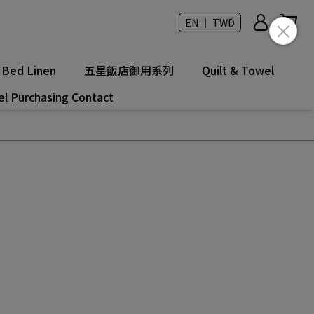
EN ｜ TWD
Bed Linen
五星飯店御用系列
Quilt & Towel
el Purchasing Contact