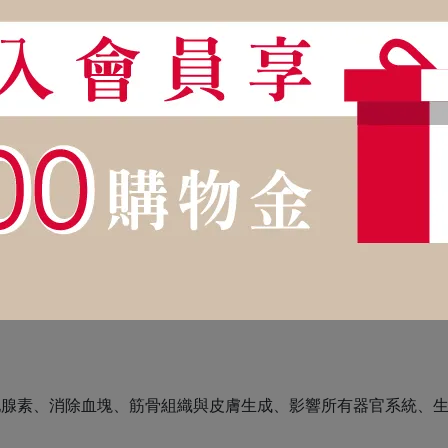
眠、鎮定興奮的運動神經、輔助氧的吸收代謝、提高身心恢復力、
其他腺素、消除血塊、筋骨組織與皮膚生成、影響所有器官系統、