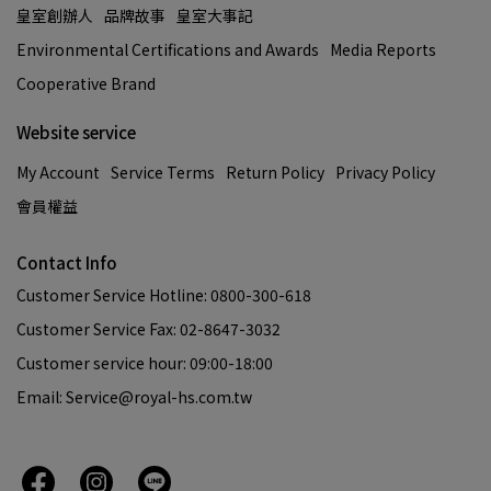
皇室創辦人
品牌故事
皇室大事記
Environmental Certifications and Awards
Media Reports
Cooperative Brand
Website service
My Account
Service Terms
Return Policy
Privacy Policy
會員權益
Contact Info
Customer Service Hotline: 0800-300-618
Customer Service Fax: 02-8647-3032
Customer service hour: 09:00-18:00
Email: Service@royal-hs.com.tw