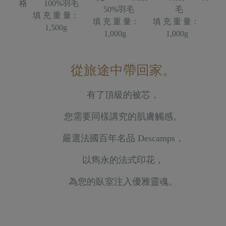
格
100%羽毛
50%羽毛
毛
填 充 重 量：
填 充 重 量：
填 充 重 量：
1,500g
1,000g
1,000g
從旅途中帶回家。
有了頂級的被芯，
您需要同樣講究的肌膚觸感。
嚴選法國百年名品 Descamps，
以雋永的法式印花，
為您的臥室注入優雅靈魂。