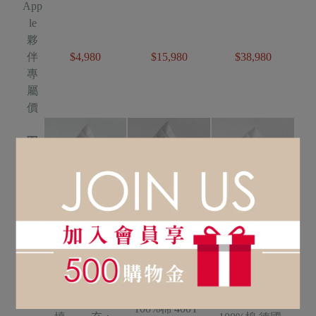
App
le
夥
伴
$4,980
$15,980
$38,980
專
屬
價
羽
絨
被
Hotel Life 五
綠能恆溫 輕奢
母鵝物語羽絨
品
名
星羽絨冬被
羽絨冬被
四季被
尺 寸：
尺 寸：
182*212cm
尺 寸：
182*212cm
表 布：
185*215cm
表 布：
100%棉 280T
表 布：
100%棉 400T