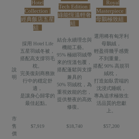
Hotel
Royal
Tech Edition
|
Collection
|
Masterpiece
|
綠能恆溫輕奢
經典飯店五星
母鵝極致組
組
組
選用稀有匈牙利
結合永續理念與
採用 Hotel Life
母鵝絨，
機能工藝。
五星羽絨冬被，
輕盈得幾乎感覺
95% 極細羽絨帶
搭配高支撐羽毛
不到重量。
來的恆溫包覆，
枕。
搭配 90% 高規羽
說
搭配蓬鬆與支撐
完美復刻商務旅
絨枕，
明
兼具的
行中的穩定舒
打造如臥雲端的
50% 羽絨枕，為
適，
沈浸式睡眠，
重視效能的您，
是讓身心歸零的
專為追求極致生
提供整夜的高效
最佳起點。
活品質的您獻
修復。
上。
市
售
$7,919
$18,740
$57,200
價