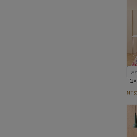
沐
的
【JA
NT$2