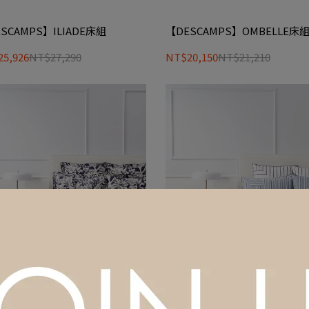
SCAMPS】ILIADE床組
【DESCAMPS】OMBELLE床
5,926
NT$27,290
NT$20,150
NT$21,210
SCAMPS】PARADISO床組
【DESCAMPS】PLAISANCE