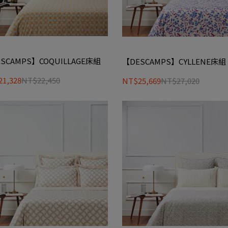
SCAMPS】COQUILLAGE床組
【DESCAMPS】CYLLENE床組
1,328
NT$22,450
NT$25,669
NT$27,020