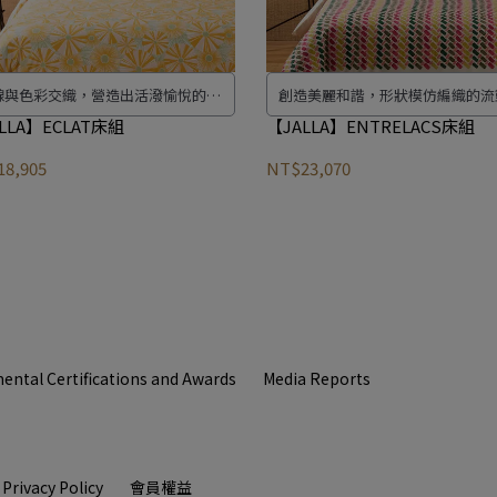
線與色彩交織，營造出活潑愉悅的氛
創造美麗和諧，形狀模仿編織的流
圍。
維。
LLA】ECLAT床組
【JALLA】ENTRELACS床組
8,905
NT$23,070
ental Certifications and Awards
Media Reports
Privacy Policy
會員權益