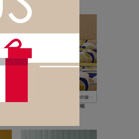
NT$30,552
NT$32,160
以清
從空中看去，鄉村風景激發了新的靈感
。 幻
幾何形狀。
【JALLA】ABSTRACTION床組
您進
NT$18,765