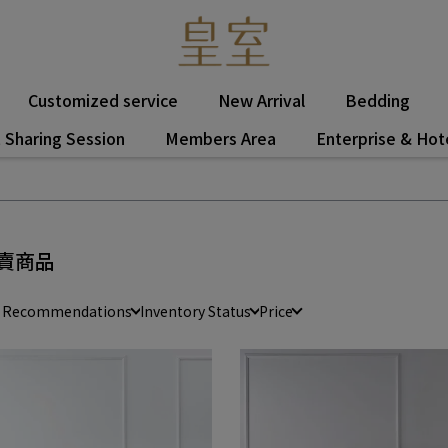
Customized service
New Arrival
Bedding
 Sharing Session
Members Area
Enterprise & Hot
賣商品
e Recommendations
Inventory Status
Price