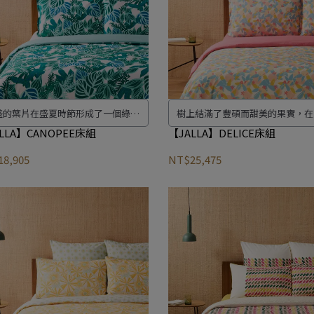
盛的葉片在盛夏時節形成了一個綠色
樹上結滿了豐碩而甜美的果實，在
的保護性屋頂。
的天空下，為您提供一個享用美食
LLA】CANOPEE床組
【JALLA】DELICE床組
憩之所。
8,905
NT$25,475