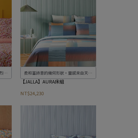
強烈色
柔和富詩意的幾何形狀。靈感來自天空
與創
色彩波動的啟發，設計的床組具有振動
【JALLA】AURA床組
轉職
圖案。正方形和長方形的組合以柔和色
NT$24,230
膚。
調喚起黎明的光芒。