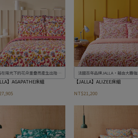
浴在陽光下的花朵重疊而產生出陰影
法國百年品牌JALLA，藉由大膽
效果。以明暗對比讓花朵綻放如迷
彩、新觸感的體驗，以歡樂、親密
LLA】AGAPATHE床組
【JALLA】ALIZEE床組
彩。
意的品牌形象，採用有機且非基因
7,905
NT$21,200
棉，不含人工添加，適合敏感肌