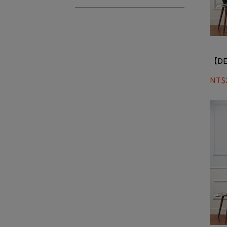
【DE
NT$2