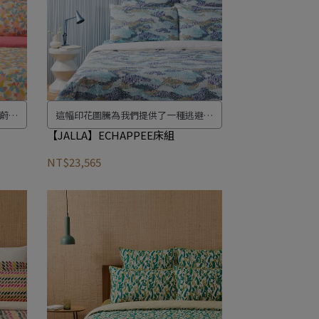
蔚藍
這幅印花圖騰為我們提供了一種逃避的
的休
可能性，一種冥想時間透過北歐國家保
【JALLA】ECHAPPEE床組
存完好的大草地。漫步其中，鮮花與色
NT$23,565
彩交相輝映，充滿詩情畫意女性舞蹈。
氣氛舒緩，恢復活力，邀請我們去夢想
逃離到遠方。