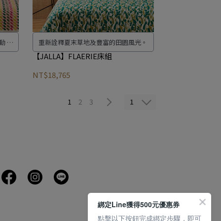
動 纖
重新詮釋夏末草地及豐富的田園風光。
【JALLA】FLAERIE床組
NT$18,765
1
1
2
3
綁定Line獲得500元優惠券
點擊以下按鈕完成綁定步驟，即可