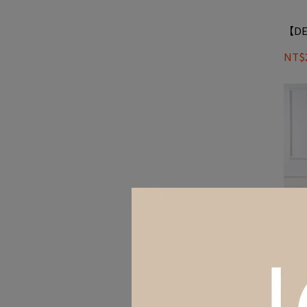
【DE
NT$2
【DE