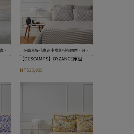
直雕
在簡單提花主題中喚起棋盤圖案。具有
，給
緞染織布的厚度和亮度。 灰色素雅色調
【DESCAMPS】BYZANCE床組
圖案帶
的精緻圖形風格。兼具精緻外觀和現代
NT$33,955
風格。