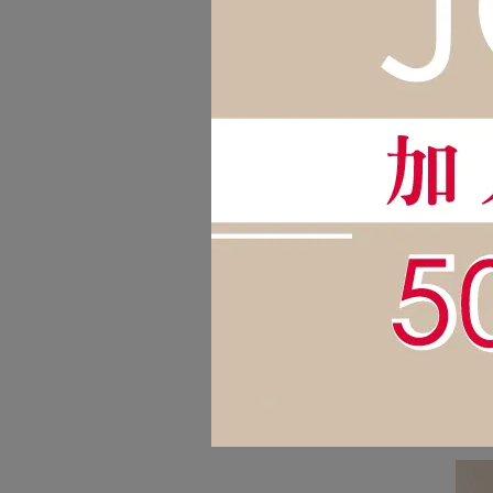
NT$2
簡
調
【DE
的氛
NT$2