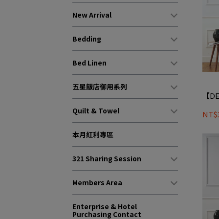
New Arrival
Bedding
Bed Linen
五星飯店御用系列
【DE
Quilt & Towel
NT$3
本月紅利專區
321 Sharing Session
Members Area
Enterprise & Hotel
Purchasing Contact