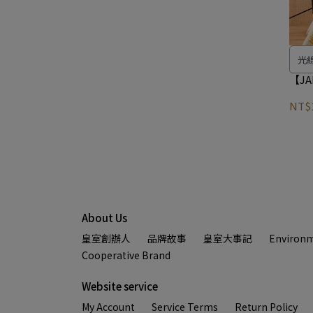
光
【JA
NT$1
About Us
皇室創辦人
品牌故事
皇室大事記
Environm
Cooperative Brand
Website service
My Account
Service Terms
Return Policy