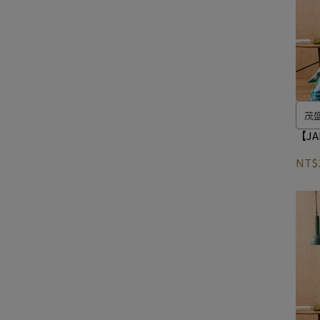
茂
【JA
NT$1