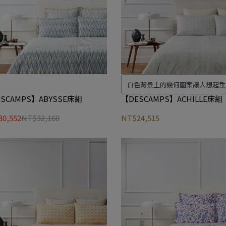
白色背景上的幾何圖案讓人想起垂
塑。火石藍色調以米色線條去強調
SCAMPS】ABYSSE床組
【DESCAMPS】ACHILLE床組
人一種振動的感覺。 背面的迷宮
0,552
NT$32,160
NT$24,515
來節奏感和精緻感。