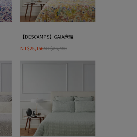
【DESCAMPS】GAIA床組
NT$25,156
NT$26,480