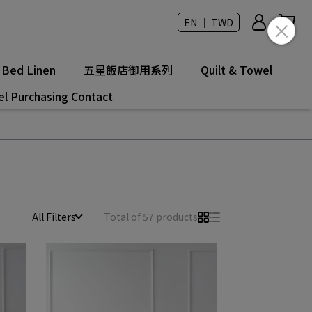
EN ｜ TWD
Bed Linen
五星飯店御用系列
Quilt & Towel
el Purchasing Contact
All Filters
Total of 57 products