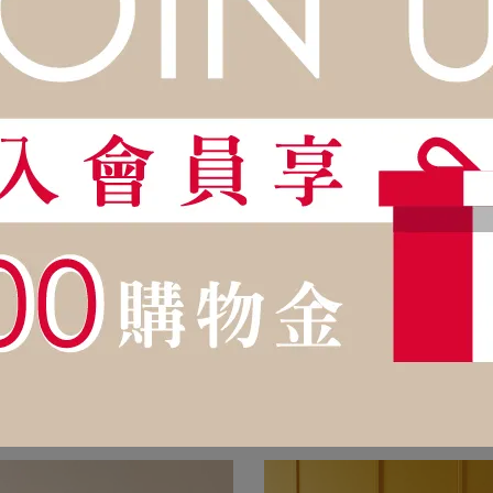
1,328
NT$22,450
NT$21,328
NT$22,450
單而結構化的圖形，柔和而美麗的色
茂密而夢幻的叢林。這款多彩圖案
。 幾何圖案，簡單又優雅，營造精緻
新的夏季色調呈現大膽的裝飾氛圍
SCAMPS】ROMEO床組
【DESCAMPS】THESEE床組
圍和混搭。是Descamps 居家無條
想動物群在植物童話中進化，邀請
4,515
NT$34,655
件的圖形風格。
入清新仲夏夜的夢鄉。