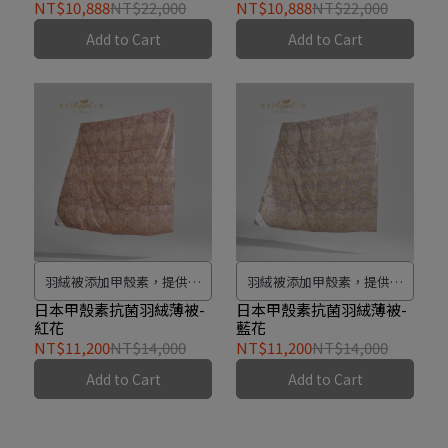
NT$10,888
NT$22,000
NT$10,888
NT$22,000
性，有效抑制細菌繁殖，保
性，有效抑制細菌繁殖，保
Add to Cart
Add to Cart
持被子清潔衛生。選用高品
持被子清潔衛生。選用高品
質的紡織表布，觸感柔軟，
質的紡織表布，觸感柔軟，
提供極致的舒適感。甲殼素
提供極致的舒適感。甲殼素
羽絨被提供持久的保暖效
羽絨被提供持久的保暖效
果，讓您在寒冷的夜晚感受
果，讓您在寒冷的夜晚感受
到溫暖和舒適，符合日本JIS
到溫暖和舒適，符合日本JIS
標準，確保產品的品質和安
標準，確保產品的品質和安
全達到最高標準。
全達到最高標準。
羽絨被添加甲殼素，提供更
羽絨被添加甲殼素，提供更
耐久和耐磨的特性，同時增
耐久和耐磨的特性，同時增
日本甲殼素抗菌羽絨薄被-
日本甲殼素抗菌羽絨薄被-
紅花
藍花
強纖維的強度。 具有抗菌特
強纖維的強度。 具有抗菌特
NT$11,200
NT$14,000
NT$11,200
NT$14,000
性，有效抑制細菌繁殖，保
性，有效抑制細菌繁殖，保
Add to Cart
Add to Cart
持被子清潔衛生。選用高品
持被子清潔衛生。選用高品
質的紡織表布，觸感柔軟，
質的紡織表布，觸感柔軟，
提供極致的舒適感。甲殼素
提供極致的舒適感。甲殼素