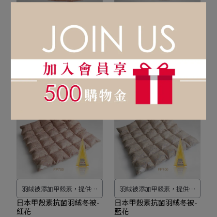
羽絨被添加甲殼素，提供更
羽絨被添加甲殼素，提供更
耐久和耐磨的特性，同時增
耐久和耐磨的特性，同時增
【霸氣好禮】日本甲殼素
【霸氣好禮】日本甲殼素
抗菌羽絨薄被-紅花【期間
抗菌羽絨薄被-藍花【期間
強纖維的強度。 具有抗菌特
強纖維的強度。 具有抗菌特
限定7/31-8/9】
限定7/31-8/9】
NT$9,856
NT$14,000
NT$9,856
NT$14,000
性，有效抑制細菌繁殖，保
性，有效抑制細菌繁殖，保
Add to Cart
Add to Cart
持被子清潔衛生。選用高品
持被子清潔衛生。選用高品
質的紡織表布，觸感柔軟，
質的紡織表布，觸感柔軟，
提供極致的舒適感。甲殼素
提供極致的舒適感。甲殼素
羽絨被提供持久的保暖效
羽絨被提供持久的保暖效
果，讓您在寒冷的夜晚感受
果，讓您在寒冷的夜晚感受
到溫暖和舒適，符合日本JIS
到溫暖和舒適，符合日本JIS
標準，確保產品的品質和安
標準，確保產品的品質和安
全達到最高標準。
全達到最高標準。
羽絨被添加甲殼素，提供更
羽絨被添加甲殼素，提供更
耐久和耐磨的特性，同時增
耐久和耐磨的特性，同時增
日本甲殼素抗菌羽絨冬被-
日本甲殼素抗菌羽絨冬被-
紅花
藍花
強纖維的強度。 具有抗菌特
強纖維的強度。 具有抗菌特