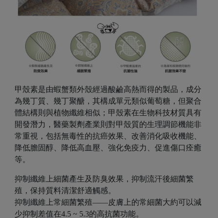
甲殼素是由蝦蟹類外殼經過酸鹼高熱而得的製品，成分
為幾丁質、幾丁聚醣，其構成單元類似葡萄糖，但聚合
體結構則與植物纖維相似；甲殼素在生物科技材質具有
開發潛力，醫藥製劑產業則對甲殼質的生理調節機能非
常重視，包括無毒性的抗癌效果、改善消化吸收機能、
降低膽固醇、降低高血壓、強化免疫力、促進傷口痊癒
等。
抑制纖維上細菌產生及防臭效果，抑制流汗後細菌繁
殖，保持質料清潔舒適觸感。
抑制纖維上常細菌繁殖——皮膚上的常細菌大約可以減
少抑制差值在4.5 ~ 5.3的高抗菌功能。