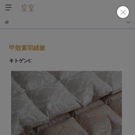
甲殼素羽絨被
キトゲンC