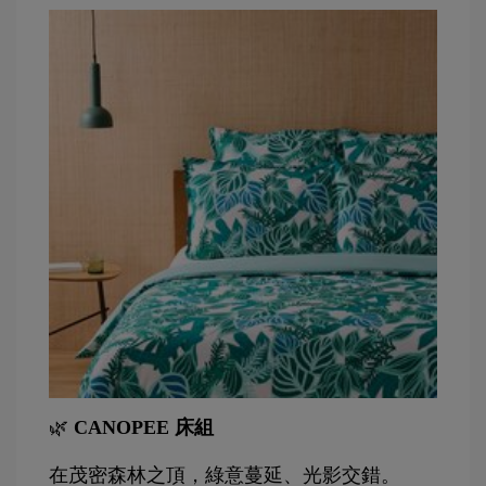
🌿 
CANOPEE 床組
在茂密森林之頂，綠意蔓延、光影交錯。