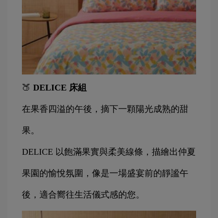
🍑 
DELICE 床組
在果香四溢的午後，摘下一顆陽光成熟的甜
果。
DELICE 以飽滿果實與柔美線條，描繪出仲夏
果園的愉悅氛圍，像是一場盛宴前的靜謐午
後，適合嚮往生活儀式感的您。