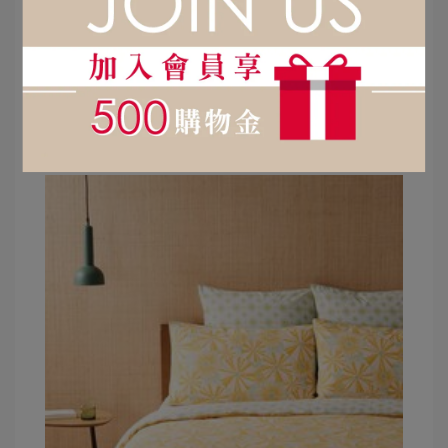
臨。
JARDIN D’ÉTÉ 的圖樣如夏日詩篇，描繪綠
意掩映下的建築美學，是對「生活與自然共
融」的優雅頌歌。