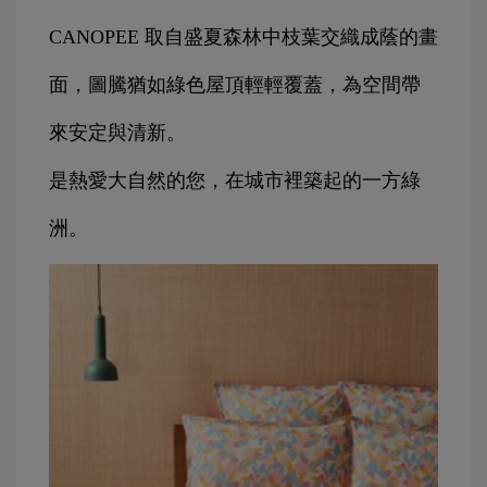
CANOPEE 取自盛夏森林中枝葉交織成蔭的畫
面，圖騰猶如綠色屋頂輕輕覆蓋，為空間帶
來安定與清新。
是熱愛大自然的您，在城市裡築起的一方綠
洲。