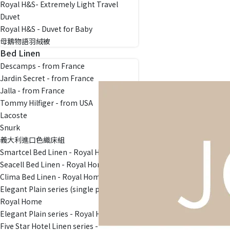
Royal H&S- Extremely Light Travel
Duvet
Royal H&S - Duvet for Baby
母鵝物語羽絨被
Bed Linen
Descamps - from France
Jardin Secret - from France
Jalla - from France
Tommy Hilfiger - from USA
Lacoste
Snurk
義大利進口色織床組
Smartcel Bed Linen - Royal Home
Seacell Bed Linen - Royal Home
Clima Bed Linen - Royal Home
Elegant Plain series (single purchase)-
Royal Home
Elegant Plain series - Royal Home
Five Star Hotel Linen series - Royal