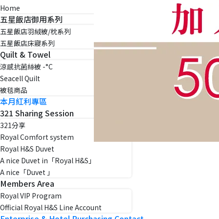
Home
五星飯店御用系列
五星飯店羽絨被/枕系列
五星飯店床寢系列
Quilt & Towel
涼感抗菌絲被 -°C
Seacell Quilt
被毯商品
本月紅利專區
321 Sharing Session
321分享
Royal Comfort system
Royal H&S Duvet
A nice Duvet in「Royal H&S」
A nice「Duvet 」
Members Area
Royal VIP Program
Official Royal H&S Line Account
Enterprise & Hotel Purchasing Contact