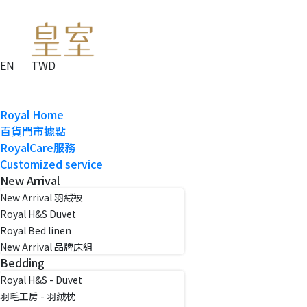
EN ｜ TWD
Royal Home
百貨門市據點
RoyalCare服務
Customized service
New Arrival
New Arrival 羽絨被
Royal H&S Duvet
Royal Bed linen
New Arrival 品牌床組
Bedding
Royal H&S - Duvet
羽毛工房 - 羽絨枕