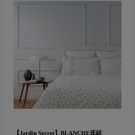
【Jardin Secret】BLANCHE床組