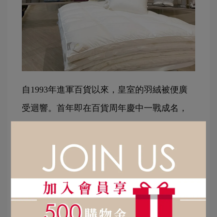
自1993年進軍百貨以來，皇室的羽絨被便廣
受迴響。首年即在百貨周年慶中一戰成名，
更受到五星級飯店的喜愛。創辦人陳美秀女
士積累了30年的經驗與能量，一生只做一條
被，30年磨一劍，奠定了品牌的深厚基礎。
這30年間，皇室羽毛工房所創造的頂級睡眠
環境，掀起了台灣使用羽絨被的風潮。