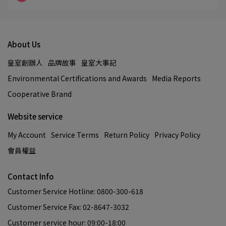
About Us
皇室創辦人
品牌故事
皇室大事記
Environmental Certifications and Awards
Media Reports
Cooperative Brand
Website service
My Account
Service Terms
Return Policy
Privacy Policy
會員權益
Contact Info
Customer Service Hotline: 0800-300-618
Customer Service Fax: 02-8647-3032
Customer service hour: 09:00-18:00