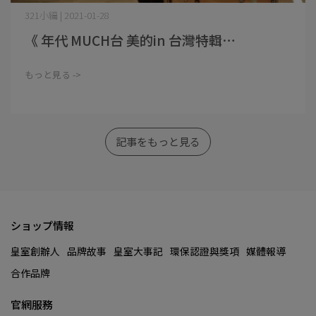
321小編 | 2021-01-28
《 年代 MUCH台 美的in 台灣特輯⋯
もっと見る ->
記事をもっと見る
ショップ情報
皇室創辦人
品牌故事
皇室大事記
環保認證與獎項
媒體報導
合作品牌
官網服務